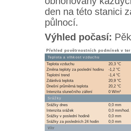
obnonovány každých
den na této stanici 
půlnocí.
Výhled počasí:
Pěk
Přehled povětrnostních podmínek v ter
Teplota a vlhkost vzduchu
Teplota vzduchu
20,3 °C
Změna teploty za poslední hodinu
-1,2 °C
Teplotní trend
-1,4 °C
Zdánlivá teplota
20,9 °C
Dnešní průměrná teplota
20,2 °C
Intenzita slunečního záření
0 W/m²
Srážky
Srážky dnes
0,0 mm
Intenzita srážek
0,0 mm/hod.
Srážky v poslední hodině
0,0 mm
Srážky za posledních 24 hodin
0,0 mm
Vítr