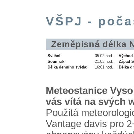
VŠPJ - poča
Zeměpisná délka N 
Svítání:
05:02 hod.
Východ 
Soumrak:
21:03 hod.
Západ S
Délka denního světla:
16:01 hod.
Délka d
Meteostanice Vyso
vás vítá na svých 
Použitá meteorologic
Vantage davis pro 2+