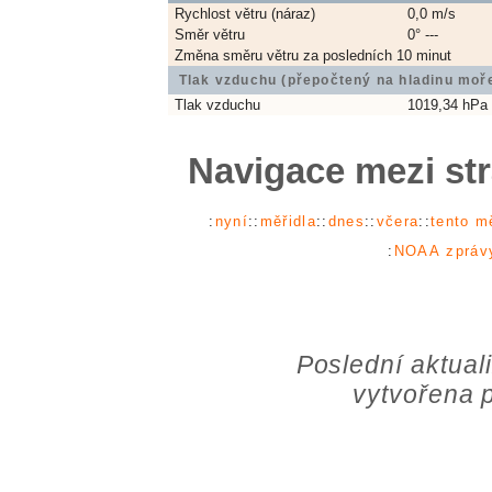
Rychlost větru (náraz)
0,0 m/s
Směr větru
0° ---
Změna směru větru za posledních 10 minut
Tlak vzduchu (přepočtený na hladinu moř
Tlak vzduchu
1019,34 hPa
Navigace mezi st
:
nyní
::
měřidla
::
dnes
::
včera
::
tento m
:
NOAA zpráv
Poslední aktual
vytvořena